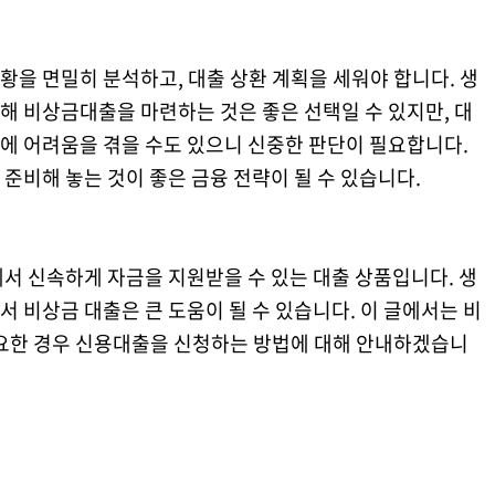
을 면밀히 분석하고, 대출 상환 계획을 세워야 합니다. 생
해 비상금대출을 마련하는 것은 좋은 선택일 수 있지만, 대
에 어려움을 겪을 수도 있으니 신중한 판단이 필요합니다.
준비해 놓는 것이 좋은 금융 전략이 될 수 있습니다.
서 신속하게 자금을 지원받을 수 있는 대출 상품입니다. 생
 비상금 대출은 큰 도움이 될 수 있습니다. 이 글에서는 비
필요한 경우 신용대출을 신청하는 방법에 대해 안내하겠습니