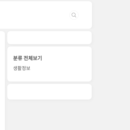
분류 전체보기
생활정보