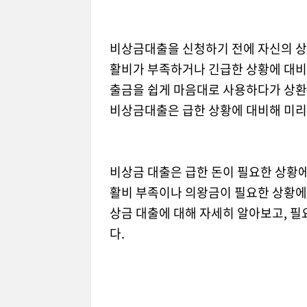
비상금대출을 신청하기 전에 자신의 상황
활비가 부족하거나 긴급한 상황에 대비
출금을 쉽게 마음대로 사용하다가 상환
비상금대출은 급한 상황에 대비해 미리 
비상금 대출은 급한 돈이 필요한 상황에
활비 부족이나 의왕금이 필요한 상황에서
상금 대출에 대해 자세히 알아보고, 
다.