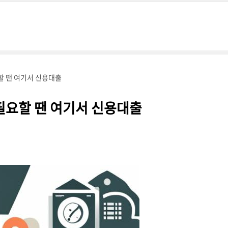
할 땐 여기서 신용대출
필요할 땐 여기서 신용대출