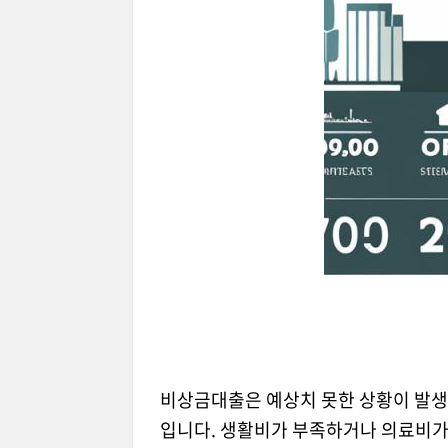
비상금대출은 예상치 못한 상황이 발생
입니다. 생활비가 부족하거나 의료비가 