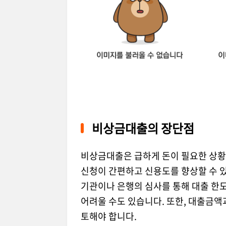
비상금대출의 장단점
비상금대출은 급하게 돈이 필요한 상황에
신청이 간편하고 신용도를 향상할 수 
기관이나 은행의 심사를 통해 대출 한
어려울 수도 있습니다. 또한, 대출금액
토해야 합니다.